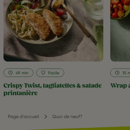
&
salade
printanière
as
favorite
49
min
Facile
15
m
Crispy Twist, tagliatelles & salade
Wrap a
printanière
Page d'accueil
Quoi de neuf?