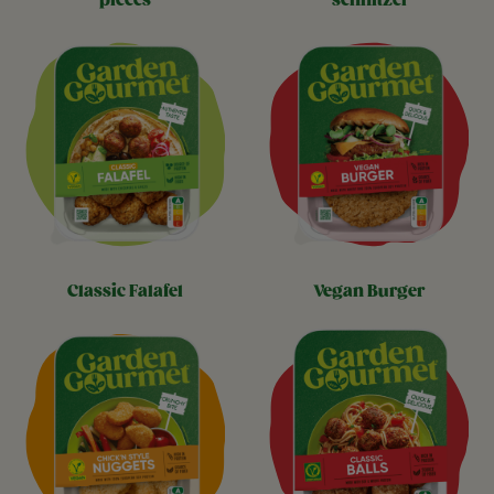
pieces
schnitzel
classic falafel
vegan burger