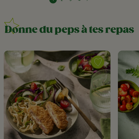
Donne du peps à tes repas
Save
recipe
Crispy
Twist,
tagliatelles
&
salade
printanière
as
favorite