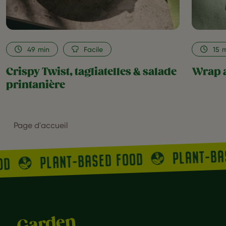
49
min
Facile
15
m
Crispy Twist, tagliatelles & salade
Wrap a
printanière
Page d'accueil
PLANT-B
PLANT-BASED FOOD
OOD