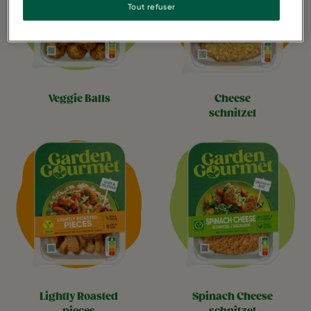
Tout refuser
veggie balls
cheese
schnitzel
lightly roasted
spinach cheese