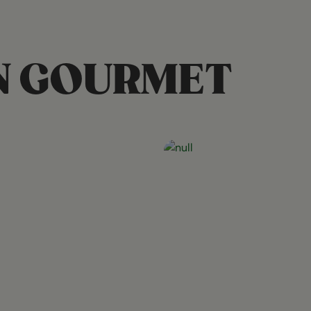
N GOURMET
Open post