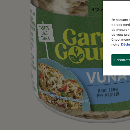
En cliquant 
tierces part
de mesurer n
de vous prop
à tout mome
notre
Décla
Paramètr