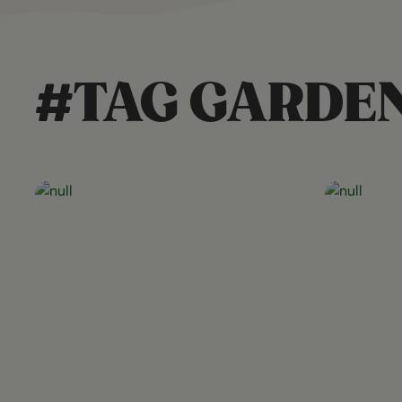
#TAG GARDE
Open post
Open post