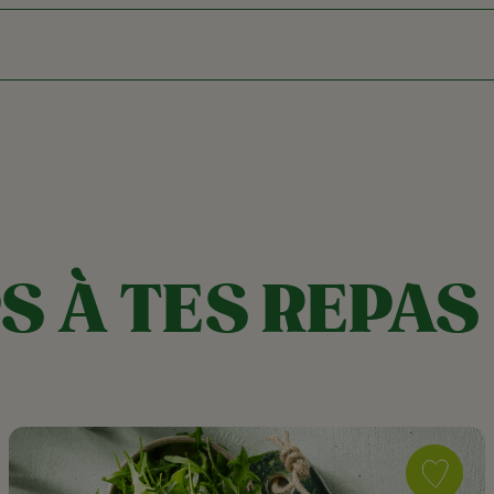
S À TES REPAS
Save
recipe