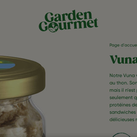
Page d'accuei
Vun
Notre Vuna 
au thon. Son
mais il n'es
seulement q
protéines de
sandwiches 
délicieuses 