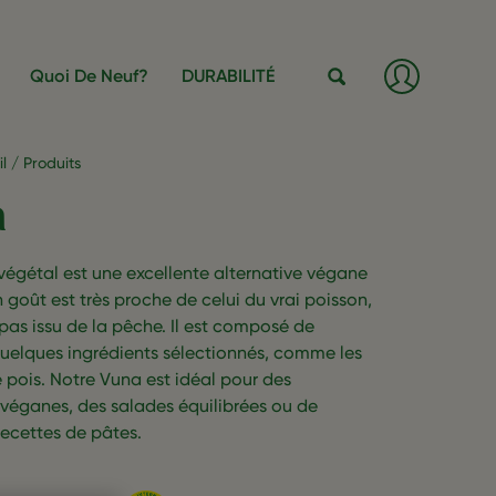
Log
Quoi De Neuf?
DURABILITÉ
in
/
Rechercher
Inscripti
l
Produits
a
végétal est une excellente alternative végane
 goût est très proche de celui du vrai poisson,
t pas issu de la pêche. Il est composé de
uelques ingrédients sélectionnés, comme les
 pois. Notre Vuna est idéal pour des
véganes, des salades équilibrées ou de
recettes de pâtes.