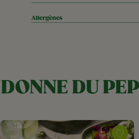
Allergènes
DONNE DU PEP
Save
recipe