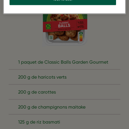
1 paquet de Classic Balls Garden Gourmet
200 g de haricots verts
200 g de carottes
200 g de champignons maitake
125 g de riz basmati