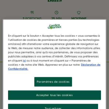
2
PORTIONS
25
MIN
MOYENNE
SAVE RECIPE RIZ AUX NOIX SAUTÉES
En cliquant sur le bouton « Accepter tous les cookies » vous consentez à
& CLASSIC BALLS AS FAVORITE
l’utilisation de cookies de premières et tierces parties (ou technologies
similaires) afin d’améliorer votre expérience globale de navigation sur
le Web, de mesurer notre audience, de collecter des informations utiles
Facebook
Twitter
WhatsApp
Email
Pinterest
pour nous permettre, ainsi qu’à nos partenaires, de vous proposer des
publicités adaptées à vos centres d’intérêt. Définissez vos préférences
en cliquant
ici
ou à tout moment en cliquant sur « Paramètres de
cookies » de notre site Web. Apprenez-en plus sur notre
Déclaration de
Confidentialité.
INGRÉDIENTS
Paramètres de cookies
Accepter tous les cookies
Tout refuser