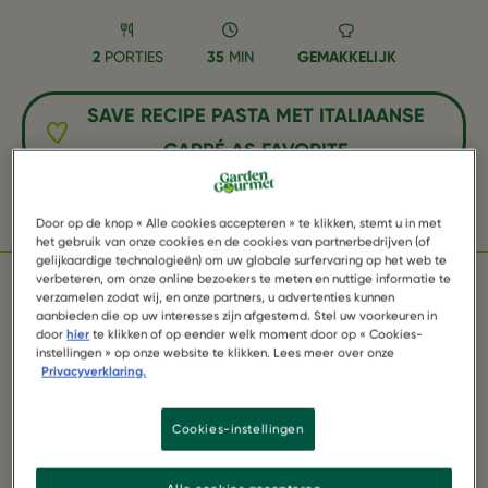
2
PORTIES
35
MIN
GEMAKKELIJK
SAVE RECIPE PASTA MET ITALIAANSE
CARRÉ AS FAVORITE
Facebook
Twitter
WhatsApp
Email
Pinterest
Door op de knop « Alle cookies accepteren » te klikken, stemt u in met
het gebruik van onze cookies en de cookies van partnerbedrijven (of
gelijkaardige technologieën) om uw globale surfervaring op het web te
verbeteren, om onze online bezoekers te meten en nuttige informatie te
verzamelen zodat wij, en onze partners, u advertenties kunnen
INGREDIËNTEN
aanbieden die op uw interesses zijn afgestemd. Stel uw voorkeuren in
door
hier
te klikken of op eender welk moment door op « Cookies-
instellingen » op onze website te klikken. Lees meer over onze
Privacyverklaring.
1 pak Garden Gourmet Italiaanse Carré
Cookies-instellingen
200 g spaghetti