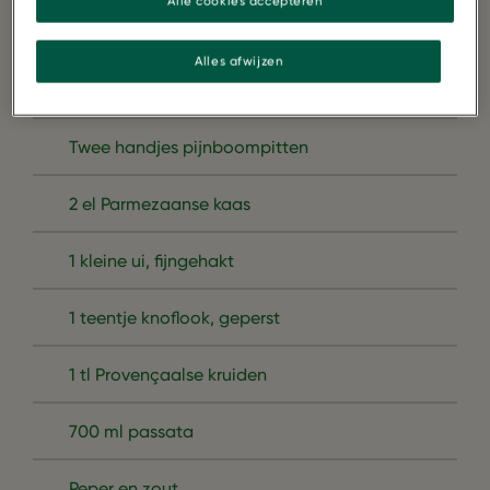
Alle cookies accepteren
Enkele takjes basilicum
Alles afwijzen
Enkele takjes oregano
Twee handjes pijnboompitten
2 el Parmezaanse kaas
1 kleine ui, fijngehakt
1 teentje knoflook, geperst
1 tl Provençaalse kruiden
700 ml passata
Peper en zout