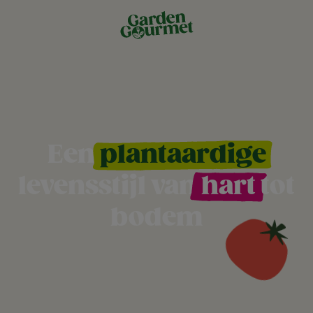
Een
plantaardige
levensstijl van
hart
tot
bodem