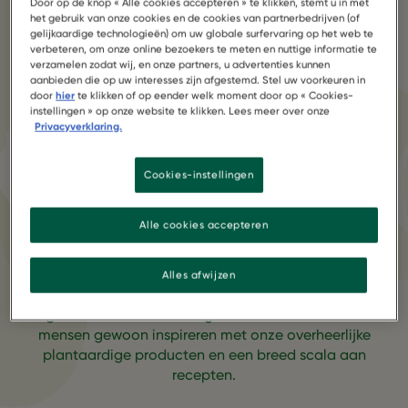
Door op de knop « Alle cookies accepteren » te klikken, stemt u in met
het gebruik van onze cookies en de cookies van partnerbedrijven (of
gelijkaardige technologieën) om uw globale surfervaring op het web te
verbeteren, om onze online bezoekers te meten en nuttige informatie te
GARDEN GOURMET® is
verzamelen zodat wij, en onze partners, u advertenties kunnen
aanbieden die op uw interesses zijn afgestemd. Stel uw voorkeuren in
where taste feels good
door
hier
te klikken of op eender welk moment door op « Cookies-
instellingen » op onze website te klikken. Lees meer over onze
Privacyverklaring.
Onze liefde voor planten is ontstaan ​​in een tuin in 1986,
met een pure passie voor plantaardig eten. Sindsdien
Cookies-instellingen
hebben we onze liefde voor de natuur en eenvoudig
lekker eten gebruikt om van planten veganistische en
vegetarische sensaties te maken.
Alle cookies accepteren
Alles afwijzen
We proberen mensen niet te overtuigen om in een
oogwenk hun dieet volledig te veranderen. We willen
mensen gewoon inspireren met onze overheerlijke
plantaardige producten en een breed scala aan
recepten.