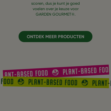
scoren, dus je kunt je goed
voelen over je keuze voor
GARDEN GOURMET®.
ONTDEK MEER PRODUCTEN
PLANT-BASED FOOD
LANT-BASED FOOD
D FOOD
PLANT-BASED FOOD
PLANT