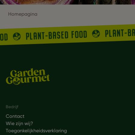
Homepagina
PLANT-B
PLANT-BASED FOOD
OOD
Footer
Bedrijf
Contact
Wie zijn wij?
Toegankelijkheidsverklaring