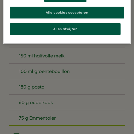
1 witte ui
Alle cookies accepteren
1 teentje knoflook
Alles afwijzen
2 tl paprika
150 ml halfvolle melk
100 ml groentebouillon
180 g pasta
60 g oude kaas
75 g Emmentaler