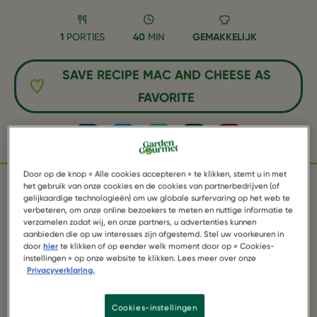
1
PORTIES
40
MIN
GEMAKKELIJK
SAVE RECIPE MAC AND CHEESE AS
FAVORITE
Facebook
Twitter
WhatsApp
Email
Pinterest
Door op de knop « Alle cookies accepteren » te klikken, stemt u in met
het gebruik van onze cookies en de cookies van partnerbedrijven (of
gelijkaardige technologieën) om uw globale surfervaring op het web te
INGREDIËNTEN
verbeteren, om onze online bezoekers te meten en nuttige informatie te
verzamelen zodat wij, en onze partners, u advertenties kunnen
aanbieden die op uw interesses zijn afgestemd. Stel uw voorkeuren in
door
hier
te klikken of op eender welk moment door op « Cookies-
instellingen » op onze website te klikken. Lees meer over onze
1 pak Garden Gourmet Filetstukjes
Privacyverklaring.
300 g pompoen
Cookies-instellingen