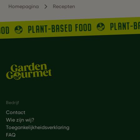
Homepagina
Recepten
PLANT-B
PLANT-BASED FOOD
OOD
Footer
Bedrijf
Contact
Wie zijn wij?
Toegankelijkheidsverklaring
FAQ