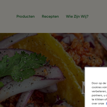
Overslaan en naar de inhoud gaan
Producten
Recepten
Wie Zijn Wij?
Me
Door op de 
cookies van
verbeteren,
partners, u
te klikken 
over onze