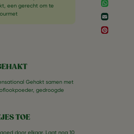
WhatsApp
t, een gerecht om te
Gourmet
Email
Pinterest
 GEHAKT
 Sensational Gehakt samen met
knoflookpoeder, gedroogde
JES TOE
goed door elkaar. Laat nog 10