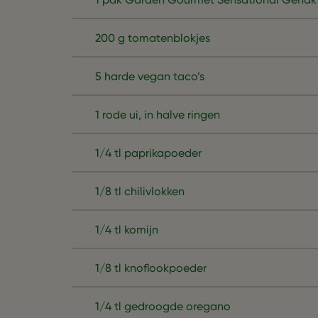
200 g tomatenblokjes
5 harde vegan taco’s
1 rode ui, in halve ringen
1/4 tl paprikapoeder
1/8 tl chilivlokken
1/4 tl komijn
1/8 tl knoflookpoeder
1/4 tl gedroogde oregano