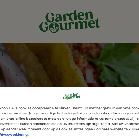
xicaanse tac
knop « Alle cookies accepteren » te klikken, stemt u in met het gebruik van onze coo
 partnerbedrijven (of gelijkaardige technologieën) om uw globale surfervaring op he
 om onze online bezoekers te meten en nuttige informatie te verzamelen zodat wij, e
 advertenties kunnen aanbieden die op uw interesses zijn afgestemd. Stel uw voorkeu
of op eender welk moment door op « Cookies-instellingen » op onze website te klikke
Privacyverklaring.