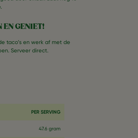
.
 EN GENIET!
de taco’s en werk af met de
oen. Serveer direct.
PER SERVING
47.6 gram