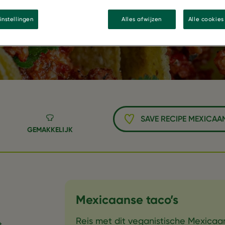
instellingen
Alles afwijzen
Alle cookie
SAVE RECIPE MEXICAA
GEMAKKELIJK
Mexicaanse taco’s
Reis met dit veganistische Mexica
t