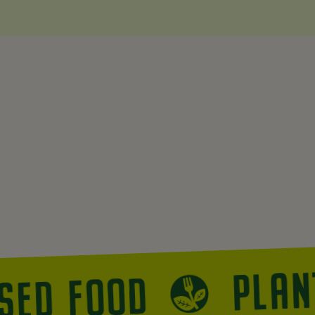
PLA
ASED FOOD