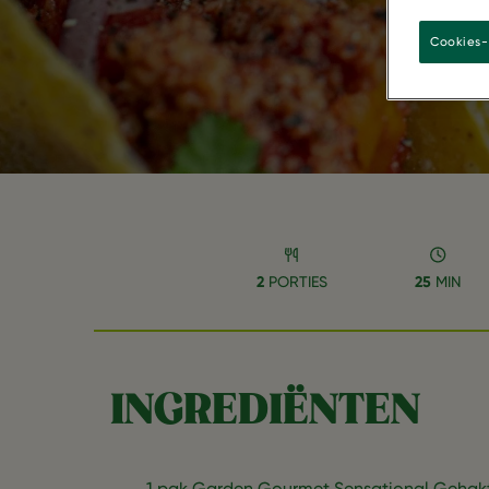
Cookies-
2
PORTIES
25
MIN
INGREDIËNTEN
1 pak Garden Gourmet Sensational Gehak