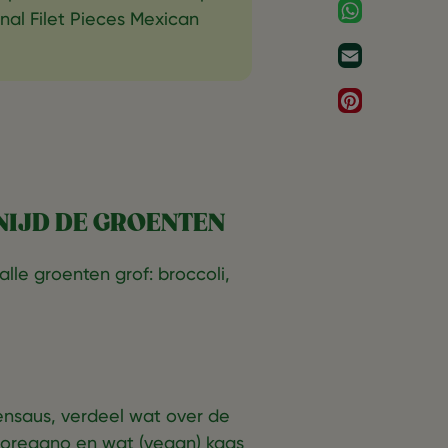
WhatsApp
nal Filet Pieces Mexican
Email
Pinterest
SNIJD DE GROENTEN
alle groenten grof: broccoli,
tensaus, verdeel wat over de
oregano en wat (vegan) kaas