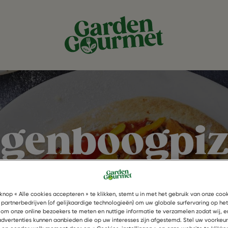
egenboogpiz
t Mexican Fi
knop « Alle cookies accepteren » te klikken, stemt u in met het gebruik van onze coo
 partnerbedrijven (of gelijkaardige technologieën) om uw globale surfervaring op he
 om onze online bezoekers te meten en nuttige informatie te verzamelen zodat wij, e
 advertenties kunnen aanbieden die op uw interesses zijn afgestemd. Stel uw voorkeu