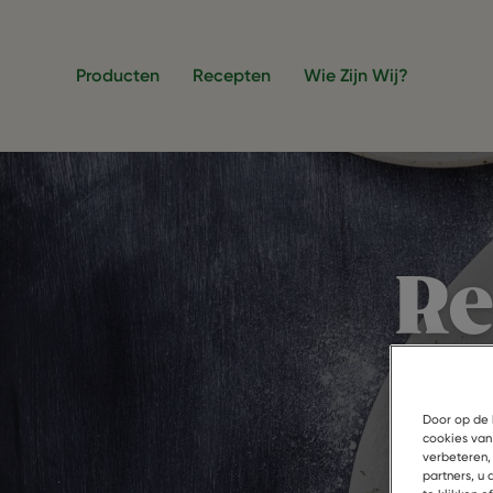
Overslaan en naar de inhoud gaan
Producten
Recepten
Wie Zijn Wij?
R
me
Door op de 
cookies van
verbeteren,
partners, u