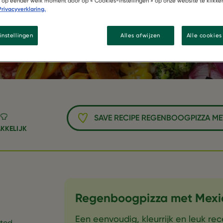
Pieces
of op eender welk moment door op « Cookies-instellingen » op onze website te klikke
Privacyverklaring.
instellingen
Alles afwijzen
Alle cookie
SAVE RECIPE REGENBOOGPIZZA MET
KKELIJK
Regenboogpizza met Mexic
Een eenvoudig, kleurrijk en leuk re
ated