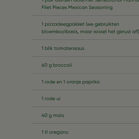
Filet Pieces Mexican Seasoning
1 pizzadeegpakket (we gebruikten
bloemkoolbasis, maar wissel het gerust af!
1 blik tomatensaus
60 g broccoli
1 rode en 1 oranje paprika
1 rode ui
40 g maïs
1 tl oregano