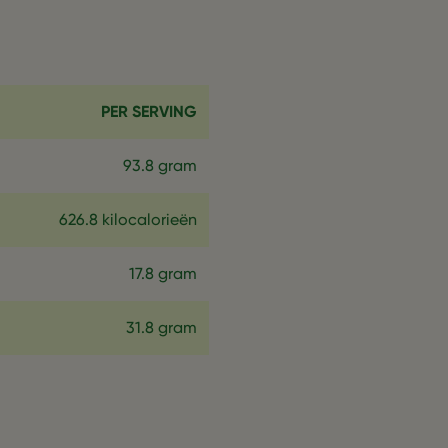
PER SERVING
93.8 gram
626.8 kilocalorieën
17.8 gram
31.8 gram