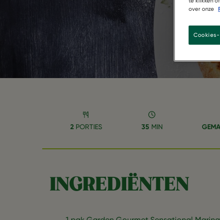
te klikken 
over onze
Cookies-
2
PORTIES
35
MIN
GEMA
INGREDIËNTEN
1 pak Garden Gourmet Sensational Marin