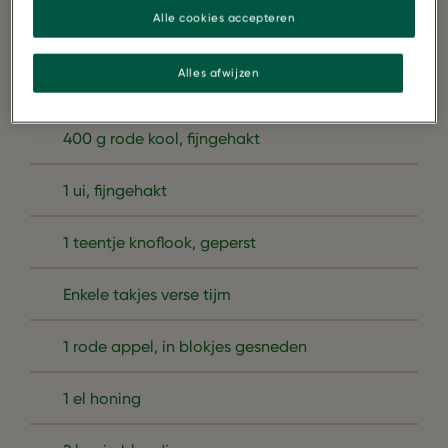
Alle cookies accepteren
1 kg zoete aardappel, in blokjes gesneden
Alles afwijzen
1 tl kaneel
400 g rode kool, fijngehakt
1 ui, fijngehakt
1 teentje knoflook, geperst
Enkele takjes verse tijm
1 rode appel, in blokjes gesneden
1 el honing