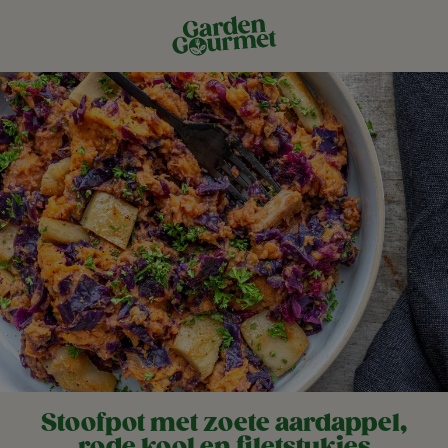
Stoofpot met zoete aardappel,
rode kool en filetstukjes