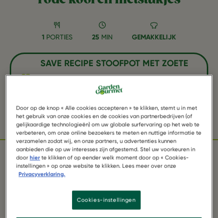
1
PORTIES
25
MIN
GEMAKKELIJK
SAVE RECIPE STOOFPOT MET ZOETE
AARDAPPEL, RODE KOOL EN
FILETSTUKJES AS FAVORITE
Door op de knop « Alle cookies accepteren » te klikken, stemt u in met
het gebruik van onze cookies en de cookies van partnerbedrijven (of
Facebook
Twitter
WhatsApp
Email
Pinterest
gelijkaardige technologieën) om uw globale surfervaring op het web te
verbeteren, om onze online bezoekers te meten en nuttige informatie te
verzamelen zodat wij, en onze partners, u advertenties kunnen
aanbieden die op uw interesses zijn afgestemd. Stel uw voorkeuren in
door
hier
te klikken of op eender welk moment door op « Cookies-
instellingen » op onze website te klikken. Lees meer over onze
INGREDIËNTEN
Privacyverklaring.
Cookies-instellingen
1 pak Garden Gourmet Filetstukjes