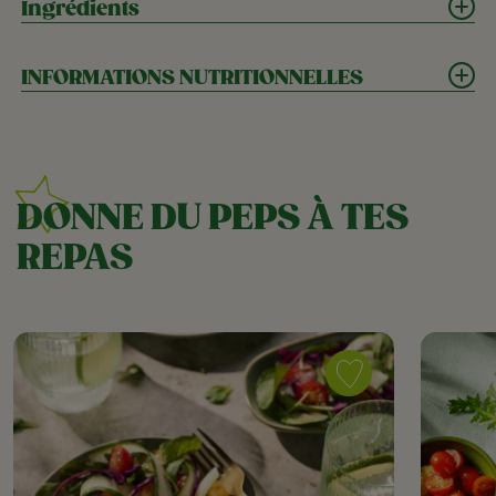
Ingrédients
INFORMATIONS NUTRITIONNELLES
DONNE DU PEPS À TES
REPAS
Save
recipe
Crispy
Twist,
tagliatelles
&