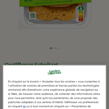
Cauliflower Schnitzel
Le Cauliflower Schnitzel est croustillant à l'extérieur et
tendre à l'intérieur. Celui-ci est riche en légumes, une
En cliquant sur le bouton « Accepter tous les cookies » vous consentez à
excellente source de fibres et de protéines. De plus, il ne
l’utilisation de cookies de premières et tierces parties (ou technologies
similaires) afin d’améliorer votre expérience globale de navigation sur
contient que 99 kcal par portion, ce qui en fait un choix
le Web, de mesurer notre audience, de collecter des informations utiles
léger et équilibré pour vos repas !
pour nous permettre, ainsi qu’à nos partenaires, de vous proposer des
publicités adaptées à vos centres d’intérêt. Définissez vos préférences
en cliquant
ici
ou à tout moment en cliquant sur « Paramètres de