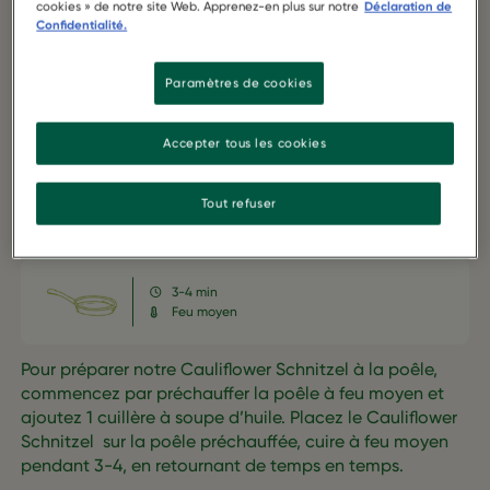
cookies » de notre site Web. Apprenez-en plus sur notre
Déclaration de
SOURCE OF FIBER
SOURCE OF PROTEIN
Confidentialité.
Paramètres de cookies
VÉGÉTARIEN
NUTRISCORE A
Accepter tous les cookies
Tout refuser
Preparation Instructions
3-4 min
Feu moyen
Pour préparer notre Cauliflower Schnitzel à la poêle,
commencez par préchauffer la poêle à feu moyen et
ajoutez 1 cuillère à soupe d’huile. Placez le Cauliflower
Schnitzel sur la poêle préchauffée, cuire à feu moyen
pendant 3-4, en retournant de temps en temps.