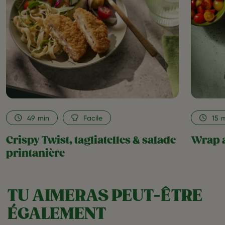
salade
printanière
as
favorite
49
min
Facile
15
m
Crispy Twist, tagliatelles & salade
Wrap a
printanière
TU AIMERAS PEUT-ÊTRE
ÉGALEMENT