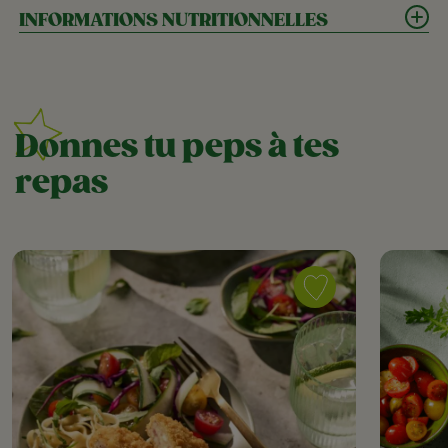
INFORMATIONS NUTRITIONNELLES
Donnes tu peps à tes
repas
Save
recipe
Crispy
Twist,
tagliatelles
&
salade
printanière