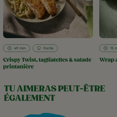
as
favorite
49
min
Facile
15
m
Crispy Twist, tagliatelles & salade
Wrap a
printanière
TU AIMERAS PEUT-ÊTRE
ÉGALEMENT