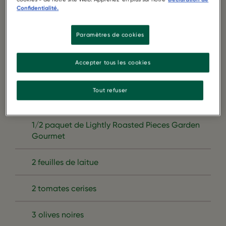
Confidentialité.
Paramètres de cookies
Accepter tous les cookies
Tout refuser
1/2 paquet de Lightly Roasted Pieces Garden
Gourmet
2 feuilles de laitue
2 tomates cerises
3 olives noires