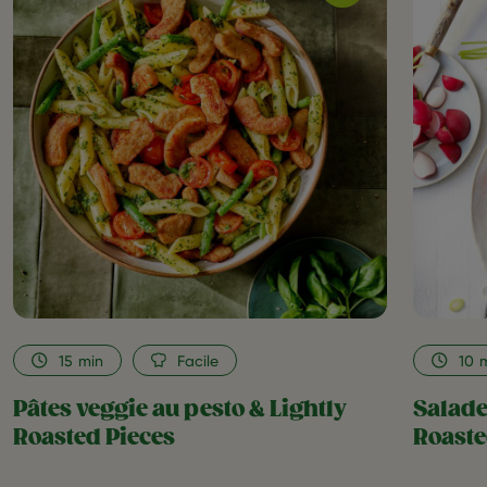
Pâtes
veggie
au
pesto
&
Lightly
Roasted
Pieces
as
favorite
15
min
Facile
10
Pâtes veggie au pesto & Lightly
Salade
Roasted Pieces
Roaste