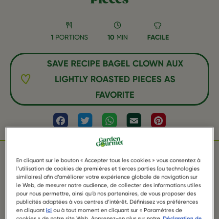
1
PORTIONS
10
MIN
FACILE
SAVE RECIPE BAGEL CLOWN AUX
LIGHTLY ROASTED PIECES AS
FAVORITE
Facebook
Twitter
WhatsApp
Email
Pinterest
En cliquant sur le bouton « Accepter tous les cookies » vous consentez à
l’utilisation de cookies de premières et tierces parties (ou technologies
INGRÉDIENTS
similaires) afin d’améliorer votre expérience globale de navigation sur
le Web, de mesurer notre audience, de collecter des informations utiles
pour nous permettre, ainsi qu’à nos partenaires, de vous proposer des
publicités adaptées à vos centres d’intérêt. Définissez vos préférences
en cliquant
ici
ou à tout moment en cliquant sur « Paramètres de
cookies » de notre site Web. Apprenez-en plus sur notre
Déclaration de