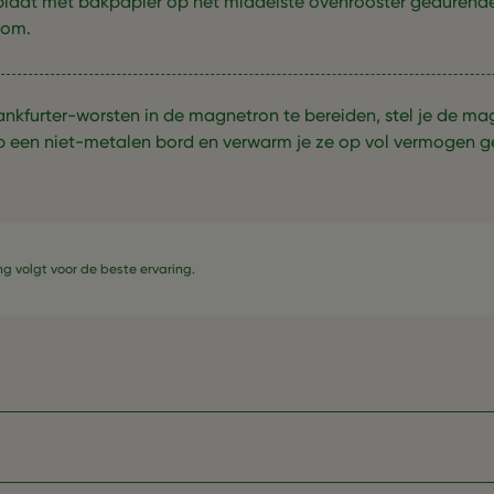
laat met bakpapier op het middelste ovenrooster gedurende
 om.
nkfurter-worsten in de magnetron te bereiden, stel je de mag
p een niet-metalen bord en verwarm je ze op vol vermogen 
g volgt voor de beste ervaring.​