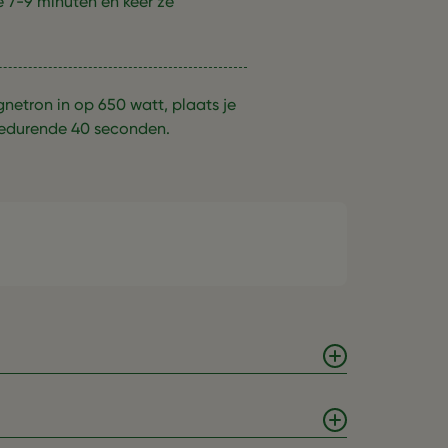
 7-9 minuten en keer ze
netron in op 650 watt, plaats je
gedurende 40 seconden.