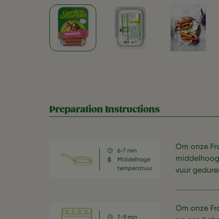
Preparation Instructions
Om onze Fra
6-7 min
middelhoog v
Middelhoge
temperatuur
vuur gedure
Om onze Fra
7-9 min