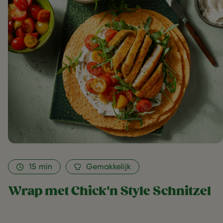
Style
Schnitzel
as
de
favorite
15
min
Gemakkelijk
Wrap met Chick'n Style Schnitzel