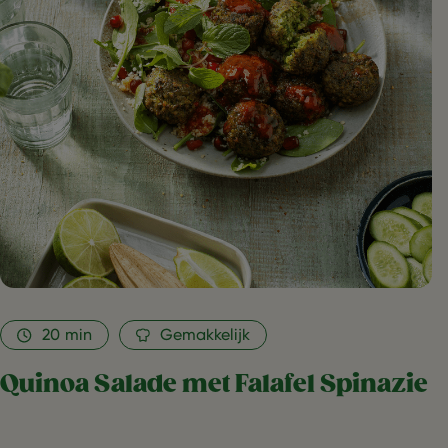
Falafel
Spinazie
as
favorite
20
min
Gemakkelijk
Quinoa Salade met Falafel Spinazie