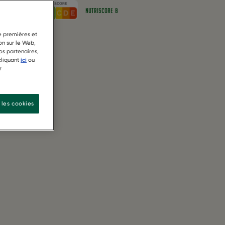
VEGETARISCH
NUTRISCORE B
de premières et
on sur le Web,
os partenaires,
cliquant
ici
ou
r
 les cookies