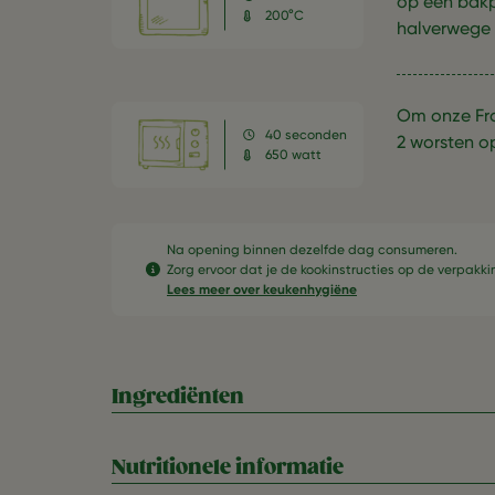
op een bakp
200°C
halverwege
Om onze Fra
40 seconden
2 worsten o
650 watt
Na opening binnen dezelfde dag consumeren.​
Zorg ervoor dat je de kookinstructies op de verpakkin
Lees meer over keukenhygiëne
Ingrediënten
Nutritionele informatie