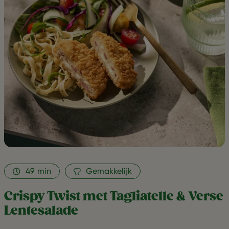
Tagliatelle
&
Verse
Lentesala
as
favorite
49
min
Gemakkelijk
Crispy Twist met Tagliatelle & Verse
Lentesalade