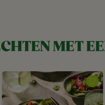
CHTEN MET EE
Save
recipe
Crispy
Twist
met