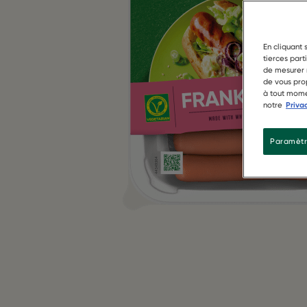
En cliquant 
tierces part
de mesurer n
de vous prop
à tout mome
notre
Priva
Paramètr