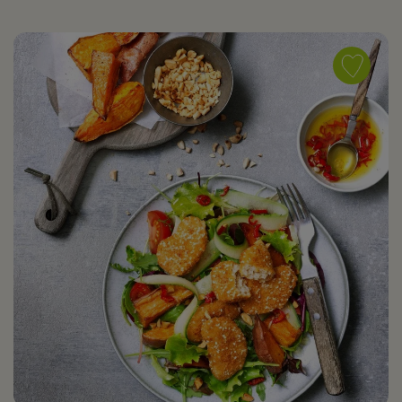
Save
recipe
Nuggets
met
gerooster
zoete
aardappe
en
een
maaltijds
as
favorite