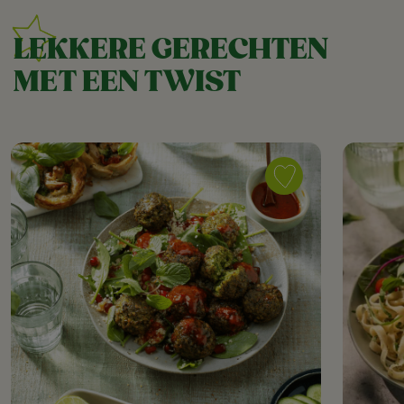
LEKKERE GERECHTEN
MET EEN TWIST
Save
recipe
Quinoa
Salade
met
Falafel
Spinazie
as
favorite