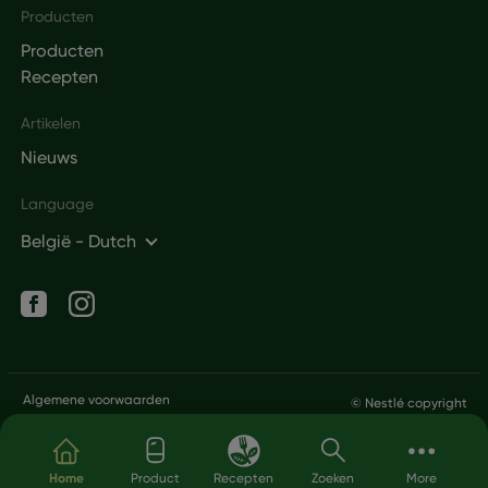
Producten
Producten
Recepten
Artikelen
Nieuws
Language
België - Dutch
Social networks
Legal
Algemene voorwaarden
© Nestlé copyright
Privacybeleid
Overslaan en naar de inhoud gaan
Home
Product
Recepten
Zoeken
More