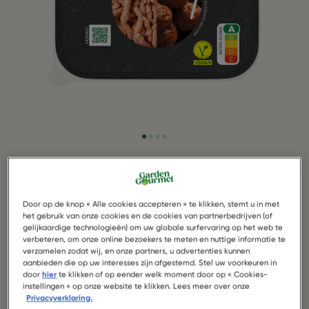
Sensational Mince
Door op de knop « Alle cookies accepteren » te klikken, stemt u in met
Voeg meer bite toe aan je maaltijden met Garden
het gebruik van onze cookies en de cookies van partnerbedrijven (of
Gourmet Sensational gehakt. Vegan gehakt dat net zo
gelijkaardige technologieën) om uw globale surfervaring op het web te
verbeteren, om onze online bezoekers te meten en nuttige informatie te
bakt en sist als het echte werk, met een ongelooflijk
verzamelen zodat wij, en onze partners, u advertenties kunnen
lekkere smaak waar iedereen dol op zal zijn. Deze
aanbieden die op uw interesses zijn afgestemd. Stel uw voorkeuren in
vleesvervanger is rijk aan eiwitten en een bron van
door
hier
te klikken of op eender welk moment door op « Cookies-
vezels.
instellingen » op onze website te klikken. Lees meer over onze
Privacyverklaring.