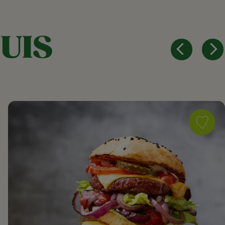
UIS
Save
recipe
l
Care2Sha
Sensation
Burger
as
favorite