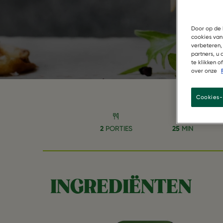
Door op de 
cookies van
verbeteren,
partners, u
te klikken 
over onze
Cookies-
2
PORTIES
25
MIN
INGREDIËNTEN