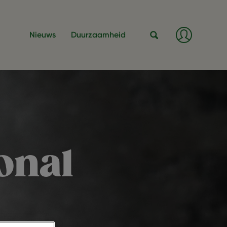
Inlogge
Nieuws
Duurzaamheid
/
Registre
Zoeken
onal