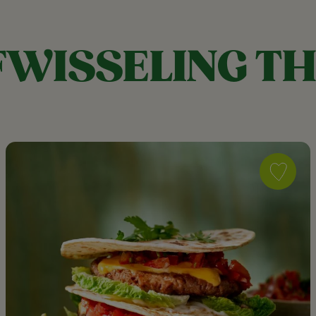
WISSELING TH
Save
recipe
Sensationa
Burger
"Double
Smashed'
Taco
as
favorite