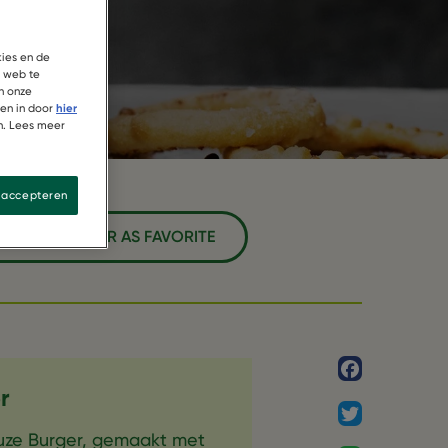
kies en de
t web te
n onze
ren in door
hier
n. Lees meer
s accepteren
TIONAL BURGER AS FAVORITE
Facebook
r
Twitter
uze Burger, gemaakt met