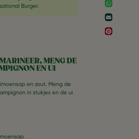
WhatsApp
tional Burger.
Email
Pinterest
N MARINEER, MENG DE
MPIGNON EN UI
t limoensap en zout. Meng de
ampignon in stukjes en de ui
imoensap.