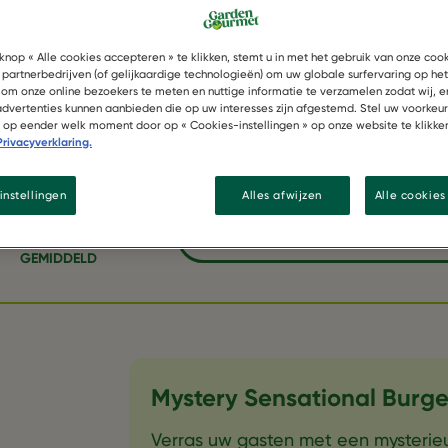
knop « Alle cookies accepteren » te klikken, stemt u in met het gebruik van onze coo
 partnerbedrijven (of gelijkaardige technologieën) om uw globale surfervaring op he
 om onze online bezoekers te meten en nuttige informatie te verzamelen zodat wij, e
 advertenties kunnen aanbieden die op uw interesses zijn afgestemd. Stel uw voorkeu
of op eender welk moment door op « Cookies-instellingen » op onze website te klikke
Privacyverklaring.
instellingen
Alles afwijzen
Alle cookie
SAVE RECIPE MYSTERY SENSA
GEMIDDELD
Mystery Sensational Burge
Verras uw gasten met een mysterie