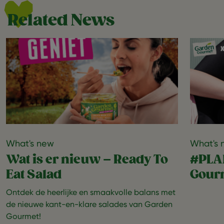
Related News
What's new
What's 
Wat is er nieuw – Ready To
#PLA
Eat Salad
Gour
Ontdek de heerlijke en smaakvolle balans met
de nieuwe kant-en-klare salades van Garden
Gourmet!