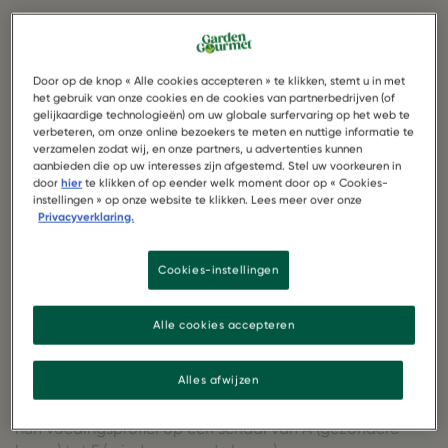
Facebook
Twitter
WhatsApp
Email
Pinterest
Door op de knop « Alle cookies accepteren » te klikken, stemt u in met
Wat is de Nutri-Score?
het gebruik van onze cookies en de cookies van partnerbedrijven (of
gelijkaardige technologieën) om uw globale surfervaring op het web te
What's new
verbeteren, om onze online bezoekers te meten en nuttige informatie te
We zijn wat we consumeren en daarom streven we er
verzamelen zodat wij, en onze partners, u advertenties kunnen
aanbieden die op uw interesses zijn afgestemd. Stel uw voorkeuren in
voortdurend naar om de voedingswaarde van onze
door
hier
te klikken of op eender welk moment door op « Cookies-
producten te verbeteren. Wij geloven in transparantie en
instellingen » op onze website te klikken. Lees meer over onze
wij etiketteren onze verpakkingen met alle ingrediënten
Privacyverklaring.
en voedingsinformatie, zodat u zelf de meest
geïnformeerde keuzes kunt maken. Daarnaast hebben
Cookies-instellingen
we de
Nutri-Score kwalificatie
toegevoegd aan onze
producten
Alle cookies accepteren
Wat stelt de Nutri-Score voor?
Alles afwijzen
De Nutri-Score
is een kleurgecodeerd voedingsetiket
dat voedingsmiddelen en dranken rangschikt volgens
hun voedingsprofiel op een schaal van A (gezondere