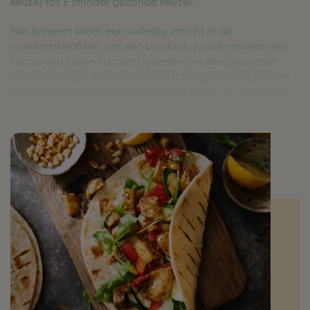
keuze) tot E (minder gezonde keuze).
Het systeem biedt een volledig inzicht in de
voedingskwaliteit van een product, zodat mensen met
kennis van zaken kunnen beslissen om een gezonder
dieet te volgen. Bovendien wordt het gemakkelijker om
producten van hetzelfde type met elkaar te vergelijken
.