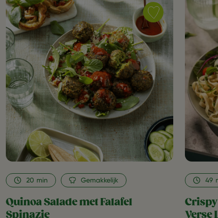
Save
recipe
Quinoa
Salade
met
Falafel
Spinazie
as
favorite
20
min
Gemakkelijk
49
Quinoa Salade met Falafel
Crispy
Spinazie
Verse 