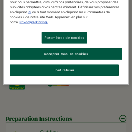
pour nous permettre, ainsi qu’à nos partenaires, de vous proposer des
publicités adaptées à vos centres d’intérêt. Définissez vos préférences
Frozen Chick'n Style Nuggets
en cliquant
ici
ou à tout moment en cliquant sur « Paramètres de
cookies » de notre site Web. Apprenez-en plus sur
notre
Privacyverklaring.
Met hun knapperige korst en smaakvolle vulling zijn
onze Frozen Chick'n Style Nuggets de perfecte snack
voor jong en oud.
Paramètres de cookies
Accepter tous les cookies
HIGH IN PROTEIN
SOURCE OF FIBER
Tout refuser
VEGETARISCH
NUTRISCORE A
Preparation Instructions
6-8 min