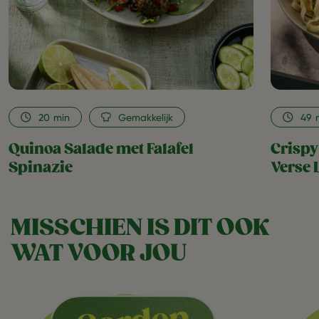
20
min
Gemakkelijk
49
Quinoa Salade met Falafel
Crispy
Spinazie
Verse 
MISSCHIEN IS DIT OOK
WAT VOOR JOU