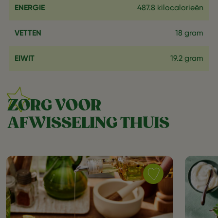
ENERGIE
487.8 kilocalorieën
VETTEN
18 gram
EIWIT
19.2 gram
ZORG VOOR
AFWISSELING THUIS
Save
recipe
Veggie
salade
met