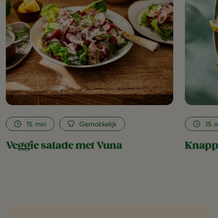
Vuna
as
favorite
15
min
Gemakkelijk
15
m
Veggie salade met Vuna
Knapp