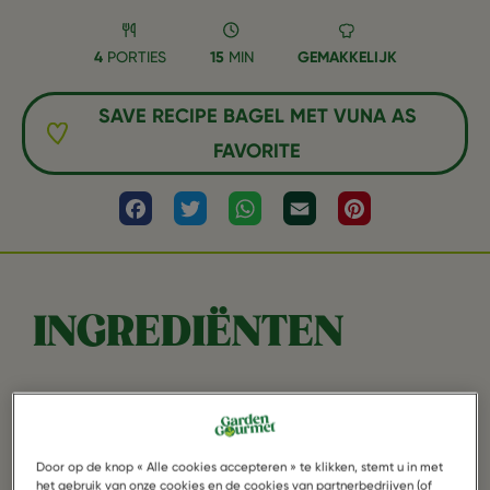
4
PORTIES
15
MIN
GEMAKKELIJK
SAVE RECIPE BAGEL MET VUNA AS
FAVORITE
Facebook
Twitter
WhatsApp
Email
Pinterest
INGREDIËNTEN
Door op de knop « Alle cookies accepteren » te klikken, stemt u in met
het gebruik van onze cookies en de cookies van partnerbedrijven (of