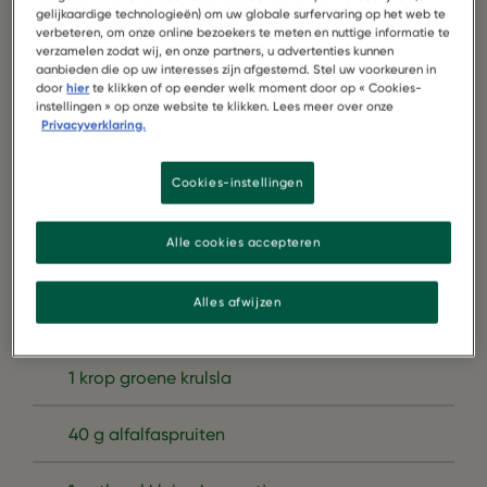
gelijkaardige technologieën) om uw globale surfervaring op het web te
verbeteren, om onze online bezoekers te meten en nuttige informatie te
verzamelen zodat wij, en onze partners, u advertenties kunnen
aanbieden die op uw interesses zijn afgestemd. Stel uw voorkeuren in
door
hier
te klikken of op eender welk moment door op « Cookies-
instellingen » op onze website te klikken. Lees meer over onze
Privacyverklaring.
Cookies-instellingen
2 potten Garden Gourmet VUNA
Alle cookies accepteren
1 kleine verse rode appel
Alles afwijzen
1 rijpe avocado
1 krop groene krulsla
40 g alfalfaspruiten