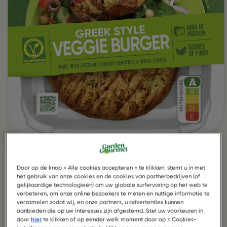
Door op de knop « Alle cookies accepteren » te klikken, stemt u in met
het gebruik van onze cookies en de cookies van partnerbedrijven (of
gelijkaardige technologieën) om uw globale surfervaring op het web te
verbeteren, om onze online bezoekers te meten en nuttige informatie te
verzamelen zodat wij, en onze partners, u advertenties kunnen
Greek Style Veggie Burger
aanbieden die op uw interesses zijn afgestemd. Stel uw voorkeuren in
door
hier
te klikken of op eender welk moment door op « Cookies-