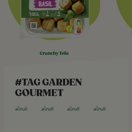
crunchy tofu
#TAG GARDEN
GOURMET
Open post
Open post
Open post
Open post